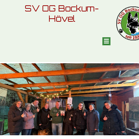
SV OG Bockum-
Hövel