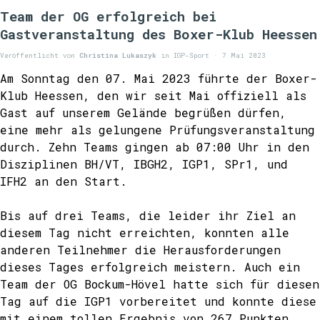
Team der OG erfolgreich bei
Gastveranstaltung des Boxer-Klub Heessen
Veröffentlicht von
Christina Lukaszyk
in
IGP-Sport
· 7 Mai 2023
Am Sonntag den 07. Mai 2023 führte der Boxer-
Klub Heessen, den wir seit Mai offiziell als
Gast auf unserem Gelände begrüßen dürfen,
eine mehr als gelungene Prüfungsveranstaltung
durch. Zehn Teams gingen ab 07:00 Uhr in den
Disziplinen BH/VT, IBGH2, IGP1, SPr1, und
IFH2 an den Start.
Bis auf drei Teams, die leider ihr Ziel an
diesem Tag nicht erreichten, konnten alle
anderen Teilnehmer die Herausforderungen
dieses Tages erfolgreich meistern. Auch ein
Team der OG Bockum-Hövel hatte sich für diesen
Tag auf die IGP1 vorbereitet und konnte diese
mit einem tollen Ergebnis von 267 Punkten